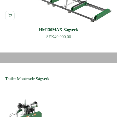
HM130MAX Sågverk
SEK49 900,00
Spela video
"HM130MAX är en riktig kraftmaskin bland sågverk, jag kunde
inte vara nöjdare med mitt köp"
- Darell Silva Hayward, Wisconsin