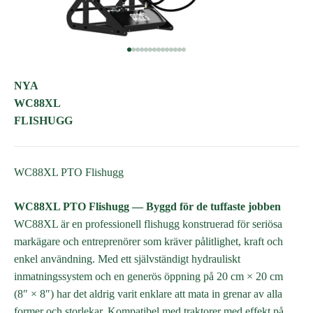
Gå till objekt 1
Gå till objekt 2
Gå till objekt 3
Gå till objekt 4
Gå till objekt 5
Gå till objekt 6
Gå till objekt 7
Gå till objekt 8
Gå till objekt 9
Gå till objekt 10
Gå till objekt 11
Gå till objekt 12
Gå till objekt 13
Gå till objekt 14
NYA
WC88XL
FLISHUGG
WC88XL PTO Flishugg
WC88XL PTO Flishugg — Byggd för de tuffaste jobben
WC88XL är en professionell flishugg konstruerad för seriösa
markägare och entreprenörer som kräver pålitlighet, kraft och
enkel användning. Med ett självständigt hydrauliskt
inmatningssystem och en generös öppning på 20 cm × 20 cm
(8″ × 8″) har det aldrig varit enklare att mata in grenar av alla
former och storlekar. Kompatibel med traktorer med effekt på