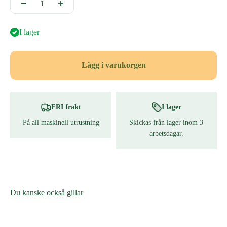
I lager
Lägg i varukorgen
FRI frakt
I lager
På all maskinell utrustning
Skickas från lager inom 3
arbetsdagar.